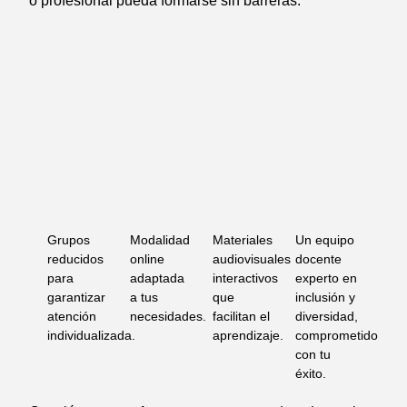
o profesional pueda formarse sin barreras.
Grupos
Modalidad
Materiales
Un equipo
reducidos
online
audiovisuales
docente
para
adaptada
interactivos
experto en
garantizar
a tus
que
inclusión y
atención
necesidades.
facilitan el
diversidad,
individualizada.
aprendizaje.
comprometido
con tu
éxito.