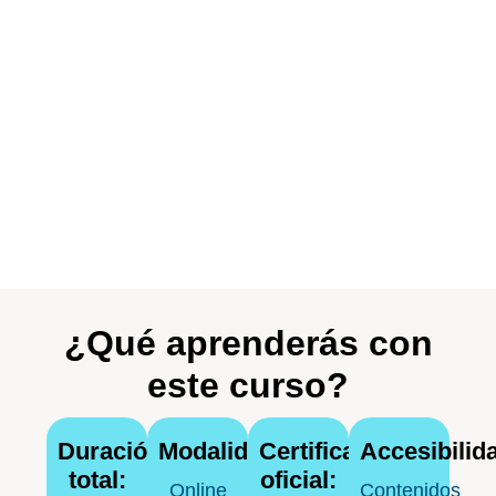
¿Qué aprenderás con
este curso?
Duración
Modalidad:
Certificación
Accesibilid
total:
oficial:
Online
Contenidos