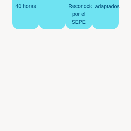
40 horas
Reconocida
adaptados
por el
SEPE