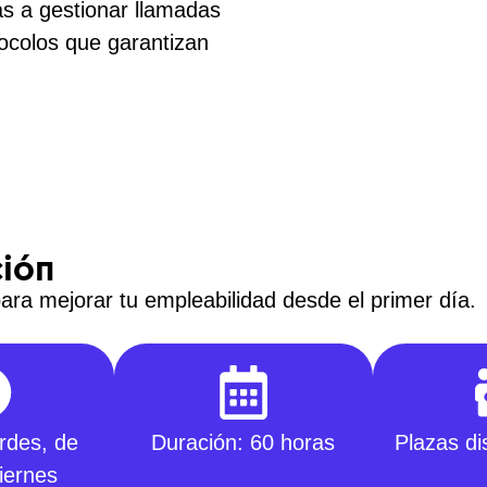
ás a gestionar llamadas
tocolos que garantizan
ción
ara mejorar tu empleabilidad desde el primer día.
rdes, de
Duración: 60 horas
Plazas di
iernes