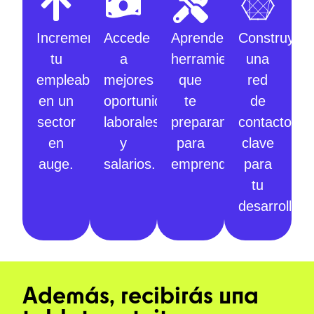
Incrementa
Accede
Aprende
Construye
tu
a
herramientas
una
empleabilidad
mejores
que
red
en un
oportunidades
te
de
sector
laborales
preparan
contactos
en
y
para
clave
auge.
salarios.
emprender.
para
tu
desarrollo.
Además, recibirás una