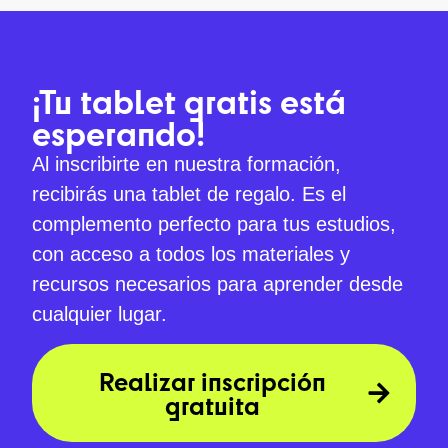
¡Tu tablet gratis está
esperando!
Al inscribirte en nuestra formación,
recibirás una tablet de regalo. Es el
complemento perfecto para tus estudios,
con acceso a todos los materiales y
recursos necesarios para aprender desde
cualquier lugar.
Realizar inscripción
gratuita