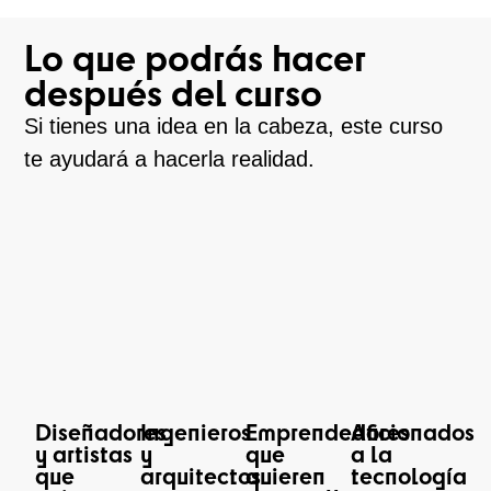
Lo que podrás hacer
después del curso
Si tienes una idea en la cabeza, este curso
te ayudará a hacerla realidad.
Diseñadores
Ingenieros
Emprendedores
Aficionados
y artistas
y
que
a la
que
arquitectos
quieren
tecnología