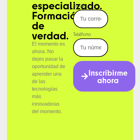
especializado.
Email
Formación
de
verdad.
Teléfono
El momento es
ahora.
No
dejes pasar la
oportunidad de
Inscribirme
aprender una
ahora
de las
tecnologías
más
innovadoras
del momento.