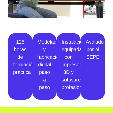
125
Modelado
Instalaciones
Avalado
horas
y
equipadas
por el
de
fabricación
con
SEPE
formación
digital
impresoras
práctica
paso
3D y
a
software
paso
profesional