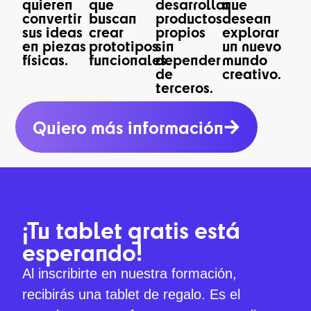
quieren
que
desarrollar
que
convertir
buscan
productos
desean
sus ideas
crear
propios
explorar
en piezas
prototipos
sin
un nuevo
físicas.
funcionales.
depender
mundo
de
creativo.
terceros.
Quiero más información
¡Tu tablet gratis está
esperando!
Al inscribirte en nuestra formación,
recibirás una tablet de regalo. Es el