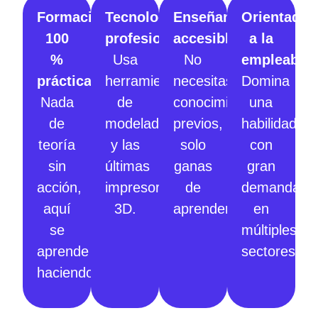
Formación
Tecnología
Enseñanza
Orientado
100
profesional:
accesible:
a la
%
Usa
No
empleabili
práctica:
herramientas
necesitas
Domina
Nada
de
conocimientos
una
de
modelado
previos,
habilidad
teoría
y las
solo
con
sin
últimas
ganas
gran
acción,
impresoras
de
demanda
aquí
3D.
aprender.
en
se
múltiples
aprende
sectores.
haciendo.