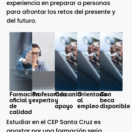
experiencia en preparar a personas
para afrontar los retos del presente y
del futuro.
Formación
Profesorado
Cercanía
Orientado
Con
oficial y
experto
y
al
beca
de
apoyo
empleo
disponible
calidad
Estudiar en el CEP Santa Cruz es
apostar por una formación seria,