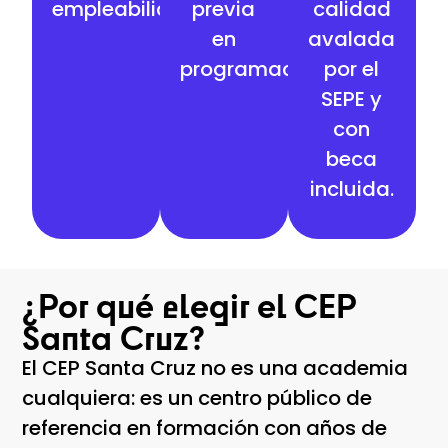
empleabilidad.
previa
calidad
en
avalada
programación.
por el
SEPE y
con
beca
incluida.
¿Por qué elegir el CEP
Santa Cruz?
El CEP Santa Cruz no es una academia
cualquiera: es un centro público de
referencia en formación con años de