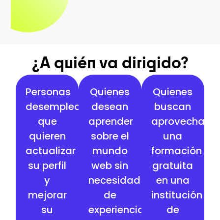
¿A quién va dirigido?
Personas
Quienes
Quienes
desempleadas
desean
buscan
que
aprender
aprovechar
quieren
sobre el
una
actualizar
mundo
formación
su perfil
web sin
gratuita
y
necesidad
en una
mejorar
de
institución
su
experiencia
de