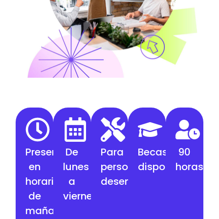
Presencial,
De
Para
Becas
90
en
lunes
personas
disponibles
horas
horario
a
desempleadas
de
viernes
mañanas