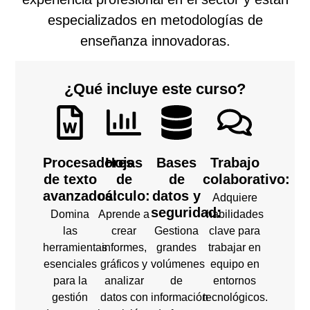
especializados en metodologías de
enseñanza innovadoras.
¿Qué incluye este curso?
Procesadores
Hojas
Bases
Trabajo
de texto
de
de
colaborativo:
avanzados:
cálculo:
datos y
Adquiere
seguridad:
Domina
Aprende a
habilidades
las
crear
Gestiona
clave para
herramientas
informes,
grandes
trabajar en
esenciales
gráficos y
volúmenes
equipo en
para la
analizar
de
entornos
gestión
datos con
información
tecnológicos.