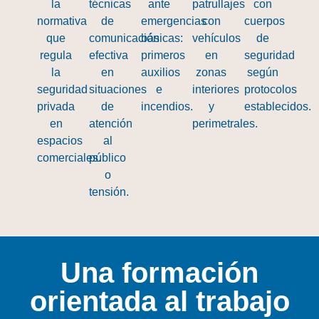
la
técnicas
ante
patrullajes
con
normativa
de
emergencias
con
cuerpos
que
comunicación
básicas:
vehículos
de
regula
efectiva
primeros
en
seguridad
la
en
auxilios
zonas
según
seguridad
situaciones
e
interiores
protocolos
privada
de
incendios.
y
establecidos.
en
atención
perimetrales.
espacios
al
comerciales.
público
o
tensión.
Una formación
orientada al trabajo