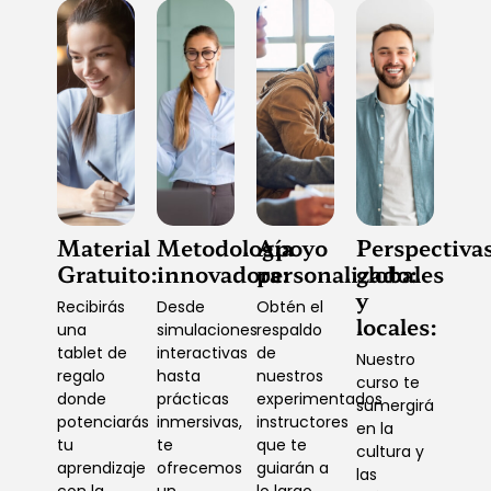
Material
Metodología
Apoyo
Perspectiva
Gratuito:
innovadora:
personalizado:
globales
y
Recibirás
Desde
Obtén el
locales:
una
simulaciones
respaldo
tablet de
interactivas
de
Nuestro
regalo
hasta
nuestros
curso te
donde
prácticas
experimentados
sumergirá
potenciarás
inmersivas,
instructores
en la
tu
te
que te
cultura y
aprendizaje
ofrecemos
guiarán a
las
con la
un
lo largo