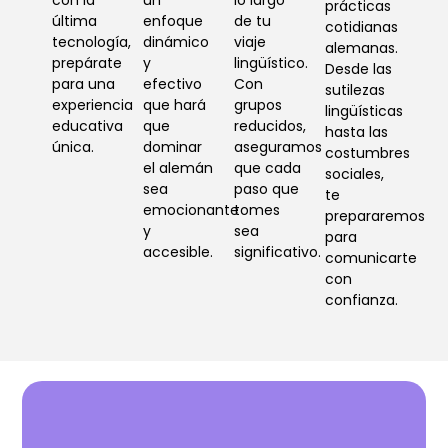
prácticas
última
enfoque
de tu
cotidianas
tecnología,
dinámico
viaje
alemanas.
prepárate
y
lingüístico.
Desde las
para una
efectivo
Con
sutilezas
experiencia
que hará
grupos
lingüísticas
educativa
que
reducidos,
hasta las
única.
dominar
aseguramos
costumbres
el alemán
que cada
sociales,
sea
paso que
te
emocionante
tomes
prepararemos
y
sea
para
accesible.
significativo.
comunicarte
con
confianza.