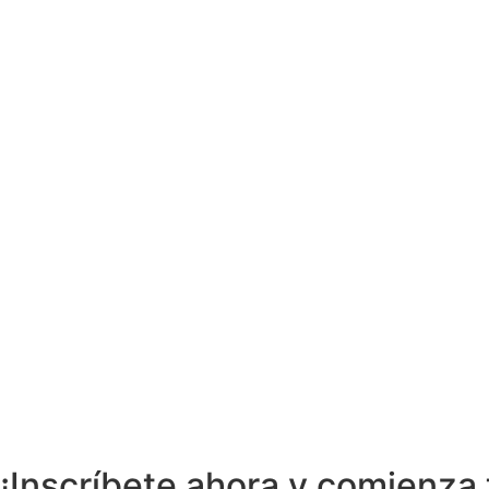
¡Y muchas más!​
¡Inscríbete ahora y comienza 