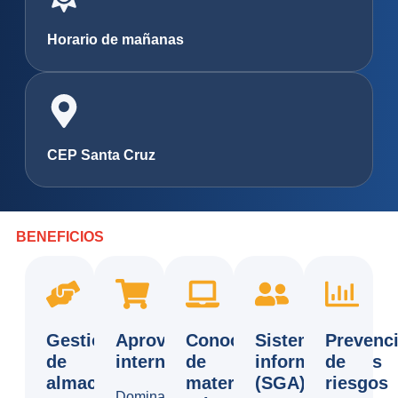
Horario de mañanas
CEP Santa Cruz
BENEFICIOS
Gestión
Aprovisionamiento
Conocimiento
Sistemas
Prevenc
de
interno
de
informatizados
de
almacén
materias
(SGA)
riesgos
Dominarás