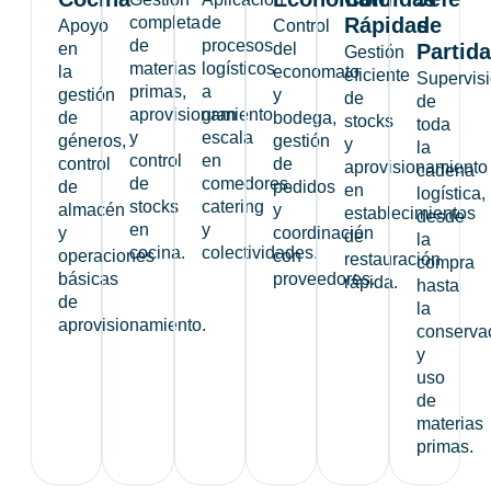
completa
de
Rápidas
de
Apoyo
Control
de
procesos
en
del
Partida
Gestión
materias
logísticos
la
economato
eficiente
Supervis
primas,
a
gestión
y
de
de
aprovisionamiento
gran
de
bodega,
stocks
toda
y
escala
géneros,
gestión
y
la
control
en
control
de
aprovisionamiento
cadena
de
comedores,
de
pedidos
en
logística,
stocks
catering
almacén
y
establecimientos
desde
en
y
y
coordinación
de
la
cocina.
colectividades.
operaciones
con
restauración
compra
básicas
proveedores.
rápida.
hasta
de
la
aprovisionamiento.
conserva
y
uso
de
materias
primas.