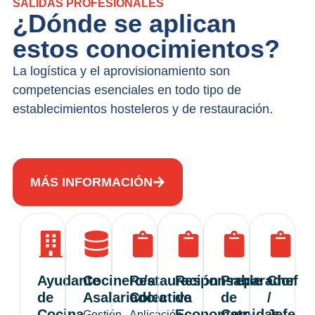
SALIDAS PROFESIONALES
¿Dónde se aplican
estos conocimientos?
La logística y el aprovisionamiento son
competencias esenciales en todo tipo de
establecimientos hosteleros y de restauración.
MÁS INFORMACIÓN
Ayudante
Cocinero/a
Restauración
Responsable
Preparador
Chef
de
Asalariado/a
Colectiva
de
de
/
Cocina
Economato
Comidas
Jefe
Gestión
Aplicación