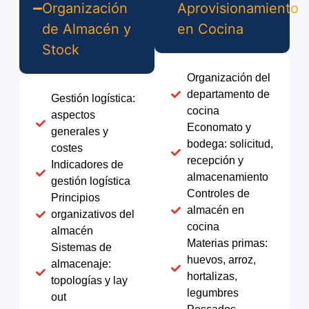
Organización
Aprovisionamiento
de Almacén y
en Cocina
Stock
Organización del
departamento de
Gestión logística:
cocina
aspectos
Economato y
generales y
bodega: solicitud,
costes
recepción y
Indicadores de
almacenamiento
gestión logística
Controles de
Principios
almacén en
organizativos del
cocina
almacén
Materias primas:
Sistemas de
huevos, arroz,
almacenaje:
hortalizas,
topologías y lay
legumbres
out