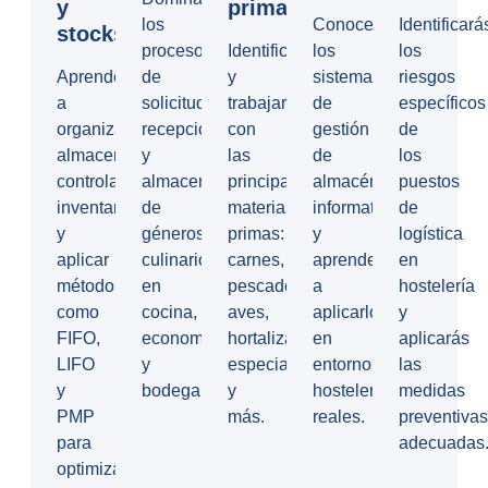
y
primas
los
Conocerás
Identificará
stocks
procesos
Identificarás
los
los
Aprenderás
de
y
sistemas
riesgos
a
solicitud,
trabajarás
de
específicos
organizar
recepción
con
gestión
de
almacenes,
y
las
de
los
controlar
almacenamiento
principales
almacén
puestos
inventarios
de
materias
informatizados
de
y
géneros
primas:
y
logística
aplicar
culinarios
carnes,
aprenderás
en
métodos
en
pescados,
a
hostelería
como
cocina,
aves,
aplicarlos
y
FIFO,
economato
hortalizas,
en
aplicarás
LIFO
y
especias
entornos
las
y
bodega.
y
hosteleros
medidas
PMP
más.
reales.
preventivas
para
adecuadas
optimizar