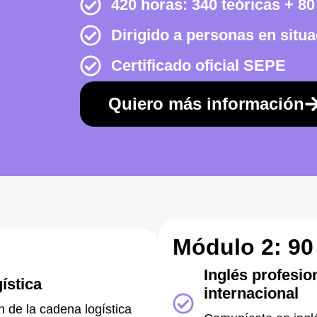
420 horas: 340 teóricas + 8
Dirigido a personas en situ
Certificado oficial SEPE
Quiero más información
Módulo 2: 90
Inglés profesion
ística
internacional
n de la cadena logística