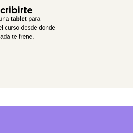
cribirte
 una
tablet
para
r el curso desde donde
ada te frene.