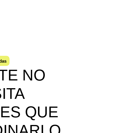
adas
TE NO
ITA
ES QUE
DINARLO