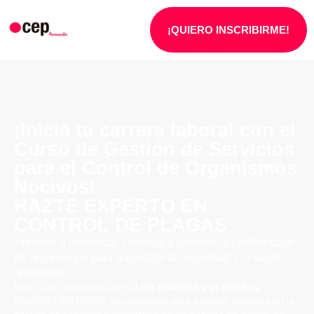
¡QUIERO INSCRIBIRME!
¡Inicia tu carrera laboral con el
Curso de Gestión de Servicios
para el Control de Organismos
Nocivos!
HAZTE EXPERTO EN
CONTROL DE PLAGAS
Aprende a identificar, controlar y prevenir la proliferación
de organismos para garantizar la seguridad y la salud
ambiental.
Este curso certificado por el
RD 624/2013 y el SEPE
de
PLAZAS LIMITADAS, te capacitará para abordar desafíos en la
gestión de servicios y convertirte en un experto en control de